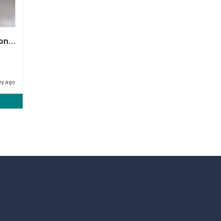
Pronájem částečně vybavenou garsonku 1+kk o velikosti 26 m2, Kladno
ky ago