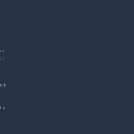
vé
ale
eré
tní