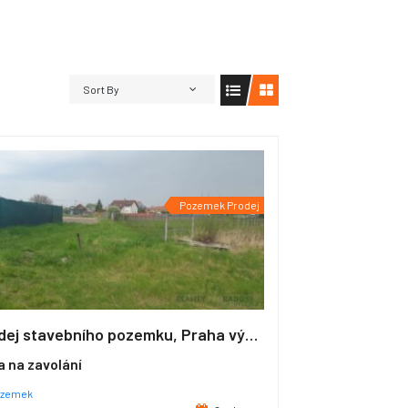
Sort By
Pozemek Prodej
Prodej stavebního pozemku, Praha východ
 na zavolání
zemek