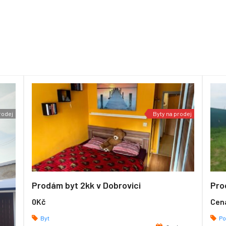
rodej
Byty na prodej
Prodám byt 2kk v Dobrovici
0Kč
Cena
Byt
Po