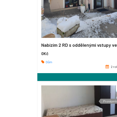
0Kč
Dům
2 ro
Pronájem