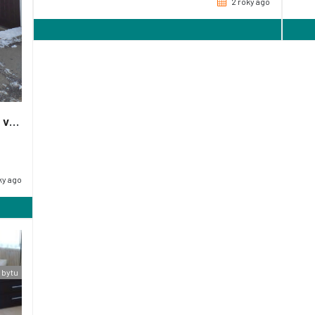
2 roky ago
Nabízím 2 RD s oddělenými vstupy ve vyhledávané lokalitě Hostivice
ky ago
 bytu