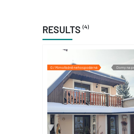
(4)
RESULTS
G / Mimořádně nehospodárná
Domy na p