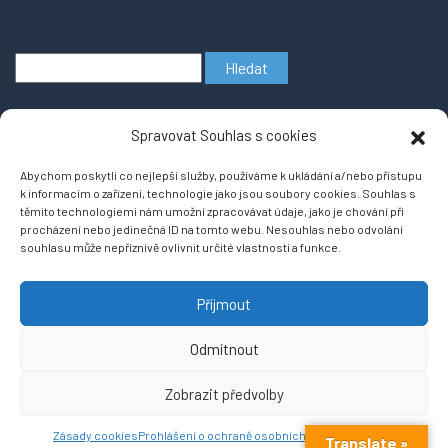
Vyhledávání
Spravovat Souhlas s cookies
Abychom poskytli co nejlepší služby, používáme k ukládání a/nebo přístupu
k informacím o zařízení, technologie jako jsou soubory cookies. Souhlas s
těmito technologiemi nám umožní zpracovávat údaje, jako je chování při
procházení nebo jedinečná ID na tomto webu. Nesouhlas nebo odvolání
souhlasu může nepříznivě ovlivnit určité vlastnosti a funkce.
Copyright © 2026
Projekt RKNabidky se přesunul na nový portál
powered by
Příjmout
https://glovatoreal.cz
WordPress
Odmítnout
Zobrazit předvolby
Zásady cookies
Prohlášení o ochraně osobních údajů
Impresum
Translate »