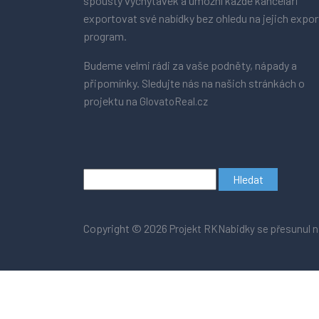
spousty vychytávek a umožní každé kanceláři
exportovat své nabídky bez ohledu na jejich expor
program.
Budeme velmi rádi za vaše podněty, nápady a
připomínky. Sledujte nás na našich stránkách o
projektu na
GlovatoReal.cz
Vyhledávání
Copyright © 2026
Projekt RKNabidky se přesunul n