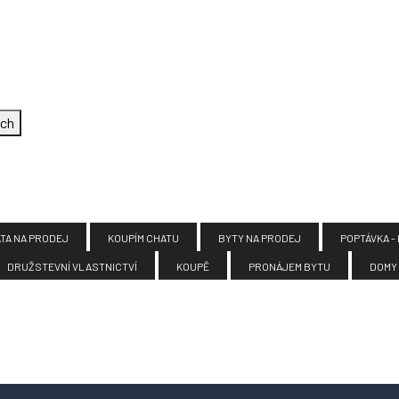
rch
TA NA PRODEJ
KOUPÍM CHATU
BYTY NA PRODEJ
POPTÁVKA -
DRUŽSTEVNÍ VLASTNICTVÍ
KOUPĚ
PRONÁJEM BYTU
DOMY