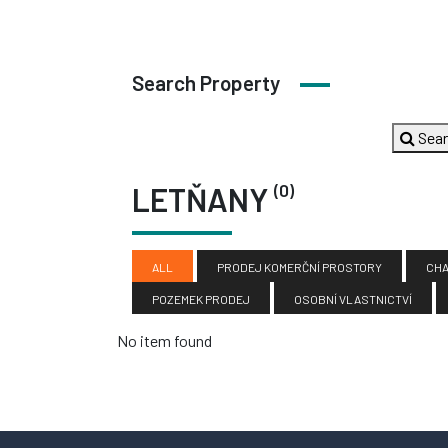
Search Property
Sea
(0)
LETŇANY
ALL
PRODEJ KOMERČNÍ PROSTORY
CHA
POZEMEK PRODEJ
OSOBNÍ VLASTNICTVÍ
No item found