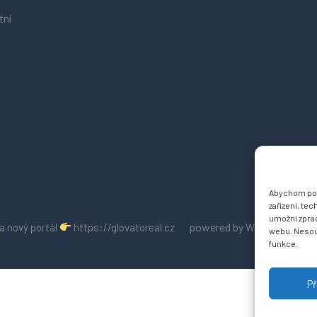
tní
Abychom posk
zařízení, te
umožní zprac
powered by
a nový portál
https://glovatoreal.cz
WordPress
webu. Nesouh
funkce.
Př