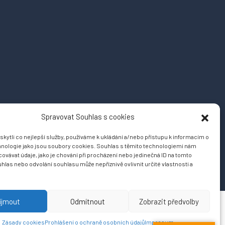
Spravovat Souhlas s cookies
ytli co nejlepší služby, používáme k ukládání a/nebo přístupu k informacím o
chnologie jako jsou soubory cookies. Souhlas s těmito technologiemi nám
ovávat údaje, jako je chování při procházení nebo jedinečná ID na tomto
las nebo odvolání souhlasu může nepříznivě ovlivnit určité vlastnosti a
íjmout
Odmítnout
Zobrazit předvolby
Zásady cookies
Prohlášení o ochraně osobních údajů
Impresum