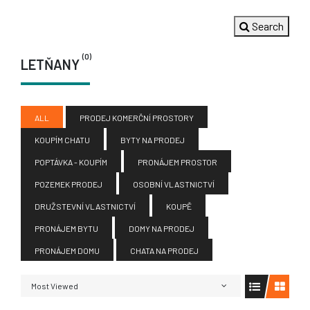
Search
(0)
LETŇANY
ALL
PRODEJ KOMERČNÍ PROSTORY
KOUPÍM CHATU
BYTY NA PRODEJ
POPTÁVKA - KOUPÍM
PRONÁJEM PROSTOR
POZEMEK PRODEJ
OSOBNÍ VLASTNICTVÍ
DRUŽSTEVNÍ VLASTNICTVÍ
KOUPĚ
PRONÁJEM BYTU
DOMY NA PRODEJ
PRONÁJEM DOMU
CHATA NA PRODEJ
Most Viewed