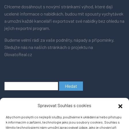
CHceme dosáhnout s novými stránkami výhod, které dají
ucelené informace o nabídkách, budou mít spousty vychytávek
a umožní každé kanceláři exportovat své nabídky bez ohledu na
jejich exportní program.
Budeme velmi rádi za vaše podněty, nápady a připomínky.
Sledujte nás na našich stránkách o projektu na
GlovatoReal.cz
Vyhledávání
Spravovat Souhlas s cookies
Abychom poskytli co nejlepší služby, používáme k ukládání a/nebo přístupu
k informacím o zařízení, technologie jako jsou soubory cookies. Souhlas s
těmito technologiemi nám umožní zpracovávat údaje, jako je chování při