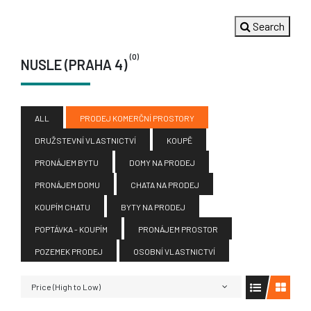
Search
(0)
NUSLE (PRAHA 4)
ALL
PRODEJ KOMERČNÍ PROSTORY
DRUŽSTEVNÍ VLASTNICTVÍ
KOUPĚ
PRONÁJEM BYTU
DOMY NA PRODEJ
PRONÁJEM DOMU
CHATA NA PRODEJ
KOUPÍM CHATU
BYTY NA PRODEJ
POPTÁVKA - KOUPÍM
PRONÁJEM PROSTOR
POZEMEK PRODEJ
OSOBNÍ VLASTNICTVÍ
Price (High to Low)