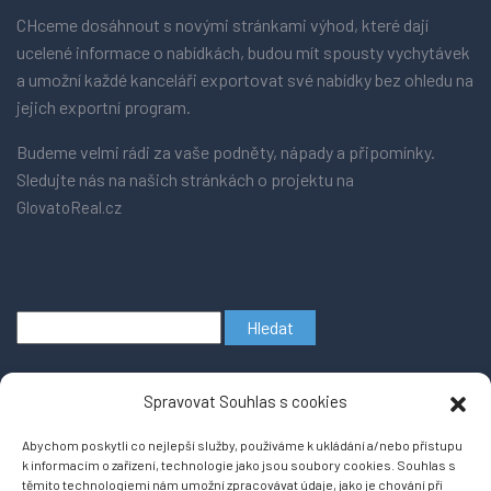
CHceme dosáhnout s novými stránkami výhod, které dají
ucelené informace o nabídkách, budou mít spousty vychytávek
a umožní každé kanceláři exportovat své nabídky bez ohledu na
jejich exportní program.
Budeme velmi rádi za vaše podněty, nápady a připomínky.
Sledujte nás na našich stránkách o projektu na
GlovatoReal.cz
Vyhledávání
Spravovat Souhlas s cookies
Abychom poskytli co nejlepší služby, používáme k ukládání a/nebo přístupu
k informacím o zařízení, technologie jako jsou soubory cookies. Souhlas s
těmito technologiemi nám umožní zpracovávat údaje, jako je chování při