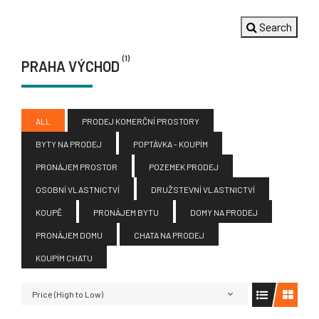
Search
(1)
PRAHA VÝCHOD
ALL
PRODEJ KOMERČNÍ PROSTORY
BYTY NA PRODEJ
POPTÁVKA - KOUPÍM
PRONÁJEM PROSTOR
POZEMEK PRODEJ
OSOBNÍ VLASTNICTVÍ
DRUŽSTEVNÍ VLASTNICTVÍ
KOUPĚ
PRONÁJEM BYTU
DOMY NA PRODEJ
PRONÁJEM DOMU
CHATA NA PRODEJ
KOUPÍM CHATU
Price (High to Low)