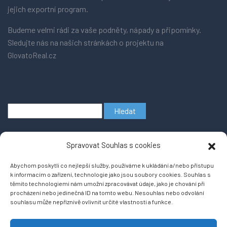
jejich exportní program.
Budeme velmi rádi za vaše podněty, nápady a připomínky.
Sledujte nás na našich stránkách o projektu na
GlovatoReal.cz
Vyhledávání
Spravovat Souhlas s cookies
Abychom poskytli co nejlepší služby, používáme k ukládání a/nebo přístupu
k informacím o zařízení, technologie jako jsou soubory cookies. Souhlas s
těmito technologiemi nám umožní zpracovávat údaje, jako je chování při
procházení nebo jedinečná ID na tomto webu. Nesouhlas nebo odvolání
souhlasu může nepříznivě ovlivnit určité vlastnosti a funkce.
Copyright © 2026
Projekt RKNabidky se přesunul na nový portál