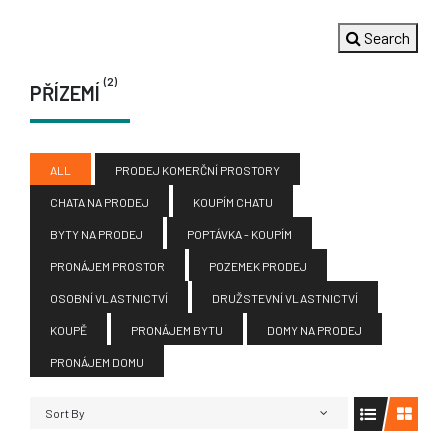
Search
(2)
PŘÍZEMÍ
ALL
PRODEJ KOMERČNÍ PROSTORY
CHATA NA PRODEJ
KOUPÍM CHATU
BYTY NA PRODEJ
POPTÁVKA - KOUPÍM
PRONÁJEM PROSTOR
POZEMEK PRODEJ
OSOBNÍ VLASTNICTVÍ
DRUŽSTEVNÍ VLASTNICTVÍ
KOUPĚ
PRONÁJEM BYTU
DOMY NA PRODEJ
PRONÁJEM DOMU
Sort By