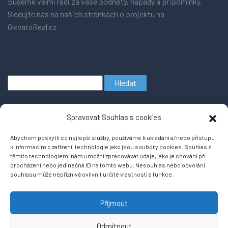
Budeme velmi rádi za vaše podněty, nápady a připomínky.
Sledujte nás na našich stránkách o projektu na
GlovatoReal.cz
Vyhledávání
Spravovat Souhlas s cookies
Abychom poskytli co nejlepší služby, používáme k ukládání a/nebo přístupu
k informacím o zařízení, technologie jako jsou soubory cookies. Souhlas s
těmito technologiemi nám umožní zpracovávat údaje, jako je chování při
procházení nebo jedinečná ID na tomto webu. Nesouhlas nebo odvolání
souhlasu může nepříznivě ovlivnit určité vlastnosti a funkce.
Copyright © 2026
Projekt RKNabidky se přesunul na nový portál
powered by
Příjmout
https://glovatoreal.cz
WordPress
Odmítnout