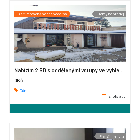
G / Mimořádně nehospodárná
Domy na prodej
Nabízím 2 RD s oddělenými vstupy ve vyhledávané lokalitě Hostivice
0Kč
Dům
2 roky ago
Pronájem bytu