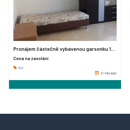
Pronájem částečně vybavenou garsonku 1+kk o velikosti 26 m2, Kladno
Cena na zavolání
Byt
2 roky ago