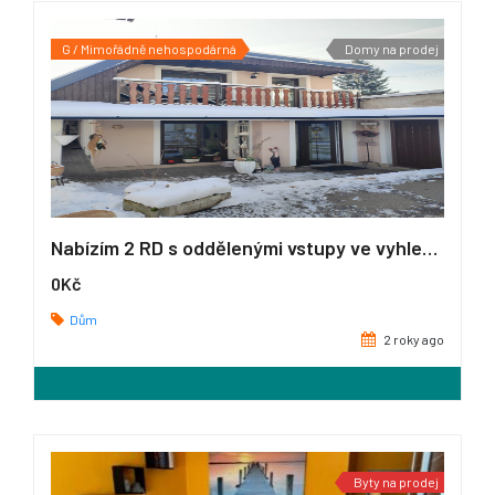
G / Mimořádně nehospodárná
Domy na prodej
Nabízím 2 RD s oddělenými vstupy ve vyhledávané lokalitě Hostivice
0Kč
Dům
2 roky ago
Byty na prodej