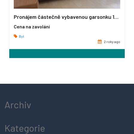
Pronájem částečně vybavenou garsonku 1+kk o velikosti 26 m2, Kladno
Cena na zavolání
Byt
2 roky ago
Archiv
Kategorie