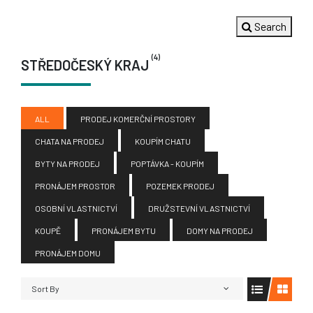
Search
(4)
STŘEDOČESKÝ KRAJ
ALL
PRODEJ KOMERČNÍ PROSTORY
CHATA NA PRODEJ
KOUPÍM CHATU
BYTY NA PRODEJ
POPTÁVKA - KOUPÍM
PRONÁJEM PROSTOR
POZEMEK PRODEJ
OSOBNÍ VLASTNICTVÍ
DRUŽSTEVNÍ VLASTNICTVÍ
KOUPĚ
PRONÁJEM BYTU
DOMY NA PRODEJ
PRONÁJEM DOMU
Sort By