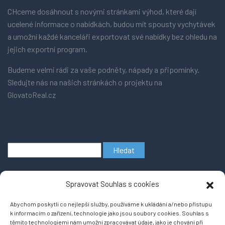
CHceme dosáhnout s novými stránkami výhod, které dají
ucelené informace o nabídkách, budou mít spousty vychytávek
a umožní každé kanceláři exportovat své nabídky bez ohledu na
jejich exportní program.
Budeme velmi rádi za vaše podněty, nápady a připomínky.
Sledujte nás na našich stránkách o projektu na
GlovatoReal.cz
Vyhledávání
Spravovat Souhlas s cookies
Abychom poskytli co nejlepší služby, používáme k ukládání a/nebo přístupu
k informacím o zařízení, technologie jako jsou soubory cookies. Souhlas s
těmito technologiemi nám umožní zpracovávat údaje, jako je chování při