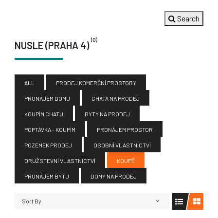
Search
(0)
NUSLE (PRAHA 4)
ALL
PRODEJ KOMERČNÍ PROSTORY
PRONÁJEM DOMU
CHATA NA PRODEJ
KOUPÍM CHATU
BYTY NA PRODEJ
POPTÁVKA - KOUPÍM
PRONÁJEM PROSTOR
POZEMEK PRODEJ
OSOBNÍ VLASTNICTVÍ
DRUŽSTEVNÍ VLASTNICTVÍ
KOUPĚ
PRONÁJEM BYTU
DOMY NA PRODEJ
Sort By