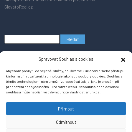
GlovatoReal.cz
Vyhledávání
Spravovat Souhlas s cookies
Abychom poskytli co nejlepší služby, používáme k ukládání a/nebo přístupu
k informacím o zařízení, technologie jako jsou soubory cookies. Souhlas s
těmito technologiemi nám umožní zpracovávat údaje, jako je chování při
procházení nebo jedinečná ID na tomto webu. Nesouhlas nebo odvolání
souhlasu může nepříznivě ovlivnit určité vlastnosti a funkce.
Copyright © 2026
Projekt RKNabidky se přesunul na nový portál
powered by
Příjmout
https://glovatoreal.cz
WordPress
Odmítnout